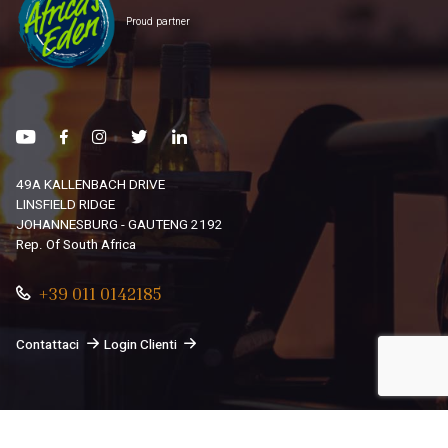
Proud partner
49A KALLENBACH DRIVE
LINSFIELD RIDGE
JOHANNESBURG - GAUTENG 2192
Rep. Of South Africa
+39 011 0142185
Contattaci
Login Clienti
© 2026
South African Dream By Africando Ltd
. Tutti i diritti
sono riservati.
Privacy
-
Cookie