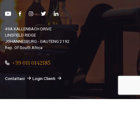
49A KALLENBACH DRIVE
LINSFIELD RIDGE
JOHANNESBURG - GAUTENG 2192
Rep. Of South Africa
+39 011 0142185
Contattaci
Login Clienti
© 2026
South African Dream By Africando Ltd
. Tutti i diritti
sono riservati.
Privacy
-
Cookie
Le tue preferenze relative alla privacy
Informativa sulla raccolta