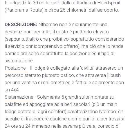
Il lodge dista 30 chilometri dalla cittadina di Hoedspruit
(Panorama Route) e circa 25 chilometri dall'aeroporto.
DESCRIZIONE:
Nthambo non è sicuramente una
destinazione 'per tutti'; il costo è piuttosto elevato
(seppur tutt'altro che proibitivo, soprattutto considerando
il servizio onnicomprensivo offerto), ma ciò che lo rende
particolare sono soprattutto la posizione ed il tipo di
sistemazione.
Posizione
- Il lodge è collegato alla 'civiltà' attraverso un
percorso sterrato piutosto ostico, che attraversa il bush
per una ventina di chilometri ed è fattibile solamente con
un 4x4.
Sistemazione
- Solamente 5 grandi suite montate su
palafitte ed appoggiate ad alberi secolari (più un main
lodge dotato di ogni comfort) caratterizzano Ntambo: chi
sceglie di trascorrere qualche giorno qui lo fa per trovarsi
24 ore su 24 immerso nella savana più vera, conscio di