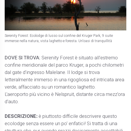
Serenity Forest: Ecolodge di lusso sul confine del Kruger Park, 9 suite
immerse nella natura, vista laghetto e foresta. Un'oasi di tranquillità
DOVE SI TROVA:
Serenity Forest è situato all'estremo
confine meridionale del parco Kruger, a pochi chilometri
dal gate d'ingresso Malelane. Il lodge si trova
letteralmente immerso in una rigogliosa ed intricata area
verde, affacciato su un romantico laghetto.
L'aeroporto più vicino è Nelspruit, distante circa mezz'ora
d'auto.
DESCRIZIONE:
è piuttosto difficile descrivere questo
ecolodge senza essere un po' enfatici! Si tratta di una
struttura che, pur avendo prezzi decisamente accettabili,