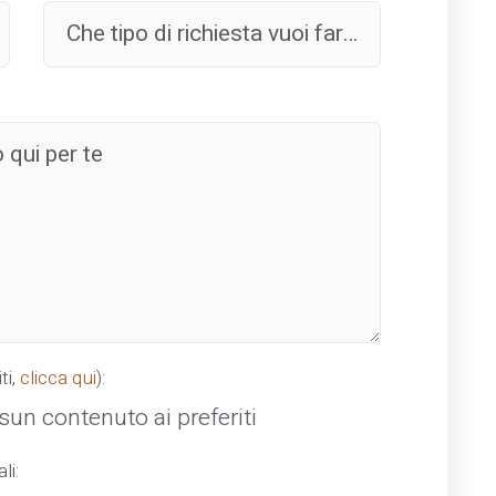
ti,
clicca qui
):
un contenuto ai preferiti
li: