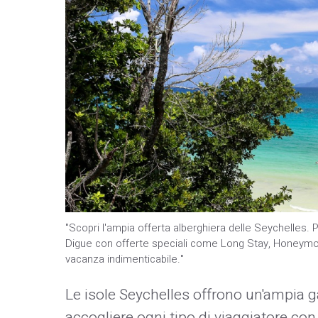
"Scopri l'ampia offerta alberghiera delle Seychelles. P
Digue con offerte speciali come Long Stay, Honeymoo
vacanza indimenticabile."
Le isole Seychelles offrono un'ampia g
accogliere ogni tipo di viaggiatore con