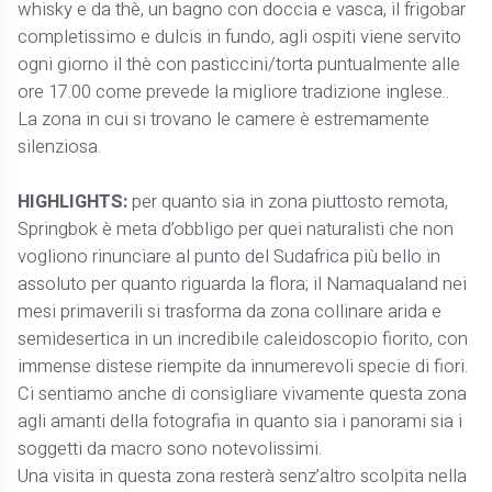
whisky e da thè, un bagno con doccia e vasca, il frigobar
completissimo e dulcis in fundo, agli ospiti viene servito
ogni giorno il thè con pasticcini/torta puntualmente alle
ore 17.00 come prevede la migliore tradizione inglese..
La zona in cui si trovano le camere è estremamente
silenziosa.
HIGHLIGHTS:
per quanto sia in zona piuttosto remota,
Springbok è meta d’obbligo per quei naturalisti che non
vogliono rinunciare al punto del Sudafrica più bello in
assoluto per quanto riguarda la flora; il Namaqualand nei
mesi primaverili si trasforma da zona collinare arida e
semidesertica in un incredibile caleidoscopio fiorito, con
immense distese riempite da innumerevoli specie di fiori.
Ci sentiamo anche di consigliare vivamente questa zona
agli amanti della fotografia in quanto sia i panorami sia i
soggetti da macro sono notevolissimi.
Una visita in questa zona resterà senz’altro scolpita nella