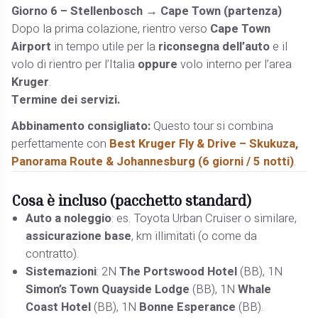
Giorno 6 – Stellenbosch → Cape Town (partenza)
Dopo la prima colazione, rientro verso
Cape Town
Airport
in tempo utile per la
riconsegna dell’auto
e il
volo di rientro per l’Italia
oppure
volo interno per l’area
Kruger
.
Termine dei servizi.
Abbinamento consigliato:
Questo tour si combina
perfettamente con
Best Kruger Fly & Drive – Skukuza,
Panorama Route & Johannesburg (6 giorni / 5 notti)
.
Cosa è incluso (pacchetto standard)
Auto a noleggio
: es. Toyota Urban Cruiser o similare,
assicurazione base
, km illimitati (o come da
contratto).
Sistemazioni
: 2N
The Portswood Hotel
(BB), 1N
Simon’s Town Quayside Lodge
(BB), 1N
Whale
Coast Hotel
(BB), 1N
Bonne Esperance
(BB).