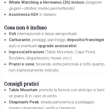
Whale Watching a Hermanus (2h)
incluso
(stagione
giugno–ottobre; meteo permettendo)
.
Assistenza H24
in italiano
Cosa non è incluso
Voli
internazionali e tasse aeroportuali.
Carburante
, pedaggi, parcheggi;
deposito/franchigie
auto e eventuali
upgrade assicurativi
.
Ingressi/attrazioni
(Table Mountain, Cape Point,
Boulders, degustazioni, musei, ecc.).
Pranzi e cene
, bevande, extra personali e tutto quanto
non espressamente indicato.
Consigli pratici
Table Mountain
: prenota la funivia con anticipo e tieni
un piano B in caso di vento.
Chapman’s Peak
: strada panoramica a pedaggio
(meteo-dipendente); verifica l’apertura.