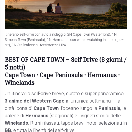
Itinerario self-drive con auto a noleggio: 2N Cape Town (Waterfront), 1N
Simon’s Town (Peninsula), 1N Hermanus con whale watching incluso (giu–
ott), 1N Stellenbosch. Assistenza H24.
BEST OF CAPE TOWN – Self Drive (6 giorni /
5 notti)
Cape Town • Cape Peninsula • Hermanus •
Winelands
Un itinerario self-drive breve, curato e super panoramico:
3 anime del Western Cape
in un’unica settimana – la
città icona di
Cape Town
, l’oceano lungo la
Peninsula
, le
balene di
Hermanus
(stagionali) e i vigneti storici delle
Winelands
. Ritmi rilassati, tappe brevi, hotel selezionati in
BB
, e tutta la libertà del self-drive.