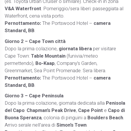
(es. Toyota Urban Cruiser o similare). Check-in in zona
V&A Waterfront
. Pomeriggio/sera liberi: passeggiata al
Waterfront, cena vista porto.
Pernottamento:
The Portswood Hotel –
camera
Standard, BB
.
Giorno 2 – Cape Town città
Dopo la prima colazione,
giornata libera
per visitare
Cape Town:
Table Mountain
(funivia/meteo
permettendo),
Bo-Kaap
, Company’s Garden,
Greenmarket, Sea Point Promenade. Sera libera.
Pernottamento:
The Portswood Hotel –
camera
Standard, BB
.
Giorno 3 – Cape Peninsula
Dopo la prima colazione, giornata dedicata alla
Penisola
del Capo
:
Chapman’s Peak Drive
,
Cape Point
e
Capo di
Buona Speranza
, colonia di pinguini a
Boulders Beach
.
Arrivo serale nell’area di
Simon’s Town
.