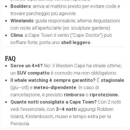
Boulders
: arriva al mattino presto per evitare code e
trovare parcheggio più agevole.
Winelands
: guida responsabile; alterna degustazioni
con visite all’aperto/arte (es. sculpture gardens).
Clima
: a Cape Town il vento (“Cape Doctor”) può
soffiare forte; porta uno
shell leggero
.
FAQ
Serve un 4×4?
No: il Western Cape ha strade ottime;
un
SUV compatto
è comodo ma non obbligatorio.
Il whale watching è sempre garantito?
È
stagionale
(giu–ott) e
meteo-dipendente
. In caso di
cancellazione, è previsto
rimborso
o
riprotezione.
Quante notti consigliate a Cape Town?
Con 2 notti
vedi l’essenziale; con
3–4 notti
aggiungi Robben
Island, Kirstenbosch, musei e tempo extra per la
Penisola.