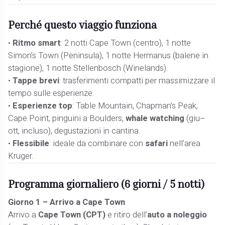
Perché questo viaggio funziona
•
Ritmo smart
: 2 notti Cape Town (centro), 1 notte
Simon’s Town (Peninsula), 1 notte Hermanus (balene in
stagione), 1 notte Stellenbosch (Winelands).
•
Tappe brevi
: trasferimenti compatti per massimizzare il
tempo sulle esperienze.
•
Esperienze top
: Table Mountain, Chapman’s Peak,
Cape Point, pinguini a Boulders,
whale watching
(giu–
ott, incluso), degustazioni in cantina.
•
Flessibile
: ideale da combinare con
safari
nell’area
Kruger.
Programma giornaliero (6 giorni / 5 notti)
Giorno 1 – Arrivo a Cape Town
Arrivo a
Cape Town (CPT)
e ritiro dell’
auto a noleggio