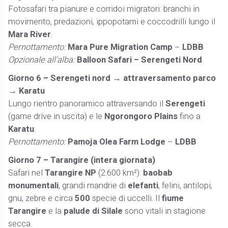
Fotosafari tra pianure e corridoi migratori: branchi in
movimento, predazioni, ippopotami e coccodrilli lungo il
Mara River
.
Pernottamento:
Mara Pure Migration Camp
–
LDBB
Opzionale all’alba:
Balloon Safari – Serengeti Nord
.
Giorno 6 – Serengeti nord → attraversamento parco
→ Karatu
Lungo rientro panoramico attraversando il
Serengeti
(game drive in uscita) e le
Ngorongoro Plains
fino a
Karatu
.
Pernottamento:
Pamoja Olea Farm Lodge
–
LDBB
Giorno 7 – Tarangire (intera giornata)
Safari nel
Tarangire NP
(2.600 km²):
baobab
monumentali
, grandi mandrie di
elefanti
, felini, antilopi,
gnu, zebre e circa
500
specie di uccelli. Il
fiume
Tarangire
e la
palude di Silale
sono vitali in stagione
secca.