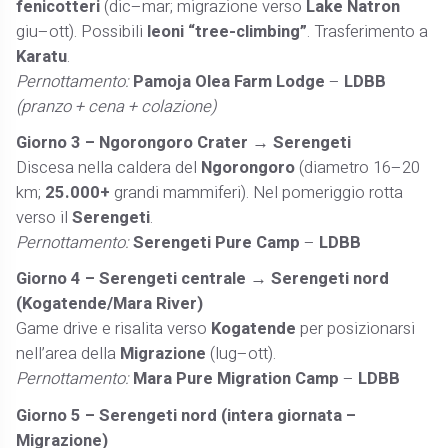
fenicotteri
(dic–mar; migrazione verso
Lake Natron
giu–ott). Possibili
leoni “tree-climbing”
. Trasferimento a
Karatu
.
Pernottamento:
Pamoja Olea Farm Lodge
–
LDBB
(pranzo + cena + colazione)
Giorno 3 – Ngorongoro Crater → Serengeti
Discesa nella caldera del
Ngorongoro
(diametro 16–20
km;
25.000+
grandi mammiferi). Nel pomeriggio rotta
verso il
Serengeti
.
Pernottamento:
Serengeti Pure Camp
–
LDBB
Giorno 4 – Serengeti centrale → Serengeti nord
(Kogatende/Mara River)
Game drive e risalita verso
Kogatende
per posizionarsi
nell’area della
Migrazione
(lug–ott).
Pernottamento:
Mara Pure Migration Camp
–
LDBB
Giorno 5 – Serengeti nord (intera giornata –
Migrazione)