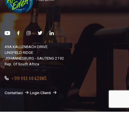
49A KALLENBACH DRIVE
LINSFIELD RIDGE
JOHANNESBURG - GAUTENG 2192
Rep. Of South Africa
+39 011 0142185
Contattaci
Login Clienti
© 2026
South African Dream By Africando Ltd
. Tutti i diritti
sono riservati.
Privacy
-
Cookie