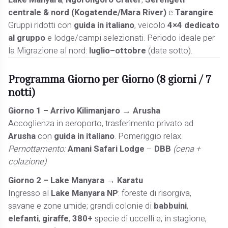
Lake Manyara
,
Ngorongoro Crater
,
Serengeti
centrale & nord (Kogatende/Mara River)
e
Tarangire
.
Gruppi ridotti con
guida in italiano
, veicolo
4×4 dedicato
al gruppo
e lodge/campi selezionati. Periodo ideale per
la Migrazione al nord:
luglio–ottobre
(date sotto).
Programma Giorno per Giorno (8 giorni / 7
notti)
Giorno 1 – Arrivo Kilimanjaro → Arusha
Accoglienza in aeroporto, trasferimento privato ad
Arusha
con
guida in italiano
. Pomeriggio relax.
Pernottamento:
Amani Safari Lodge
–
DBB
(cena +
colazione)
Giorno 2 – Lake Manyara → Karatu
Ingresso al
Lake Manyara NP
: foreste di risorgiva,
savane e zone umide; grandi colonie di
babbuini
,
elefanti
,
giraffe
,
380+
specie di uccelli e, in stagione,