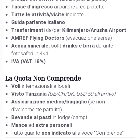
Tasse d’ingresso
ai parchi/aree protette
Tutte le attività/visite
indicate
Guida parlante italiano
Trasferimenti
da/per
Kilimanjaro/Arusha Airport
AMREF Flying Doctors
(evacuazione aerea)
Acqua minerale, soft drinks e birra
durante i
fotosafari in 4×4
IVA (VAT 18%)
La Quota
Non Comprende
Voli
internazionali e locali
Visto Tanzania
(UE/CH/UK: USD 50 all’arrivo)
Assicurazione medico/bagaglio
(se non
diversamente pattuita)
Bevande ai pasti
in lodge/campi
Mance
ed
extra personali
Tutto quanto
non indicato
alla voce “Comprende”