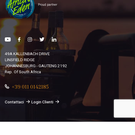
Proud partner
49A KALLENBACH DRIVE
LINSFIELD RIDGE
JOHANNESBURG - GAUTENG 2192
Rep. Of South Africa
+39 011 0142185
Contattaci
Login Clienti
© 2026
South African Dream By Africando Ltd
. Tutti i diritti
sono riservati.
Privacy
-
Cookie