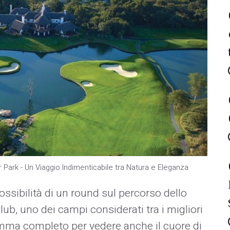
er Park - Un Viaggio Indimenticabile tra Natura e Eleganza
possibilità di un round sul percorso dello
ub, uno dei campi considerati tra i migliori
mma completo per vedere anche il cuore di