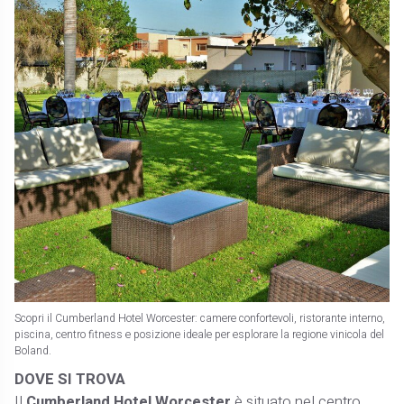
Scopri il Cumberland Hotel Worcester: camere confortevoli, ristorante interno,
piscina, centro fitness e posizione ideale per esplorare la regione vinicola del
Boland.
DOVE SI TROVA
Il
Cumberland Hotel Worcester
è situato nel centro