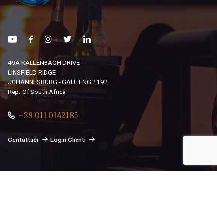
49A KALLENBACH DRIVE
LINSFIELD RIDGE
JOHANNESBURG - GAUTENG 2192
Rep. Of South Africa
+39 011 0142185
Contattaci
Login Clienti
© 2026
South African Dream By Africando Ltd
. Tutti i diritti
sono riservati.
Privacy
-
Cookie