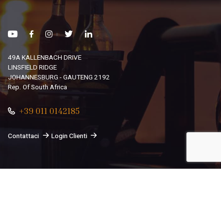
49A KALLENBACH DRIVE
LINSFIELD RIDGE
JOHANNESBURG - GAUTENG 2192
Rep. Of South Africa
+39 011 0142185
Contattaci
Login Clienti
© 2026
South African Dream By Africando Ltd
. Tutti i diritti
sono riservati.
Privacy
-
Cookie
Le tue preferenze relative alla privacy