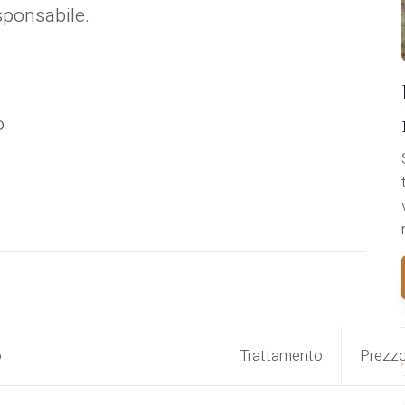
sponsabile.
o
o
Trattamento
Prezz