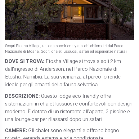
Scopri Etosha Village, un lodge eco-friendly a pochi chilometri dal Parco
Nazionale di Etosha. Goditi chalet lussuosi, safari ed esperienze naturali
DOVE SI TROVA:
Etosha Village si trova a soli 2 km
dall'ingresso di Andersson, nel Parco Nazionale di
Etosha, Namibia. La sua vicinanza al parco lo rende
ideale per gli amanti della fauna selvatica.
DESCRIZIONE:
Questo lodge eco-friendly offre
sistemazioni in chalet lussuosi e confortevoli con design
moderno. È dotato di un ristorante all'aperto, 3 piscine e
una lounge-bar per rilassarsi dopo un safari.
CAMERE:
Gli chalet sono eleganti e offrono bagno
privato, veranda esterna e aria condizionata.