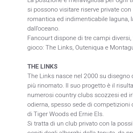
La posizione è meravigliosa per ogni tipo
si possono visitare riserve private con 
romantica ed indimenticabile laguna, l
dall'oceano.
Fancourt dispone di tre campi diversi, 
gioco: The Links, Outeniqua e Montag
THE LINKS
The Links nasce nel 2000 su disegno di
più rinomato. Il suo progetto è il risu
numerosi country clubs scozzesi ed irl
odierna, spesso sede di competizioni di
di Tiger Woods ed Ernie Els.
Si tratta di un club privato con la poss