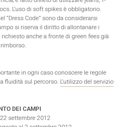
ia; è fatto divieto di utilizzare jeans, T-
rocs. L'uso di soft spikes è obbligatorio.
 del “Dress Code” sono da considerarsi
po si riserva il diritto di allontanare i
richiesto anche a fronte di green fees già
i rimborso.
mportante in ogni caso conoscere le regole
 fluidità sul percorso.
L'utilizzo del servizio
NTO DEI CAMPI
al 22 settembre 2012