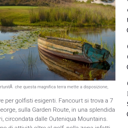
portunitÃ che questa magnifica terra mette a disposizione,
e per golfisti esigenti. Fancourt si trova a 7
 George, sulla Garden Route, in una splendida
ri, circondata dalle Outeniqua Mountains.