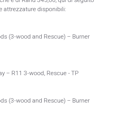
uche è di Rand 345,00, qui di seguito
 attrezzature disponibili:
oods (3-wood and Rescue) – Burner
rway – R11 3-wood, Rescue - TP
oods (3-wood and Rescue) – Burner