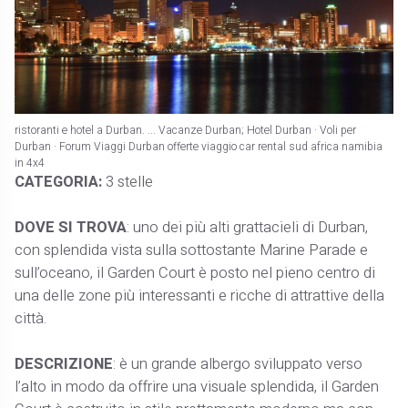
ristoranti e hotel a Durban. ... Vacanze Durban; Hotel Durban · Voli per
Durban · Forum Viaggi Durban offerte viaggio car rental sud africa namibia
in 4x4
CATEGORIA:
3 stelle
DOVE SI TROVA
: uno dei più alti grattacieli di Durban,
con splendida vista sulla sottostante Marine Parade e
sull’oceano, il Garden Court è posto nel pieno centro di
una delle zone più interessanti e ricche di attrattive della
città.
DESCRIZIONE
: è un grande albergo sviluppato verso
l’alto in modo da offrire una visuale splendida, il Garden