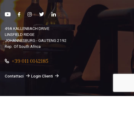
49A KALLENBACH DRIVE
LINSFIELD RIDGE
JOHANNESBURG - GAUTENG 2192
Rep. Of South Africa
+39 011 0142185
Contattaci
Login Clienti
© 2026
South African Dream By Africando Ltd
. Tutti i diritti
sono riservati.
Privacy
-
Cookie
Le tue preferenze relative alla privacy