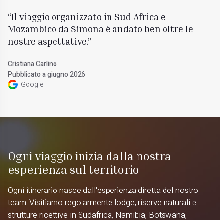
Il viaggio organizzato in Sud Africa e
Mozambico da Simona è andato ben oltre le
nostre aspettative.
Cristiana Carlino
Pubblicato a giugno 2026
Google
Ogni viaggio inizia dalla nostra
esperienza sul territorio
Ogni itinerario nasce dall'esperienza diretta del nostro
team. Visitiamo regolarmente lodge, riserve naturali e
strutture ricettive in Sudafrica, Namibia, Botswana,