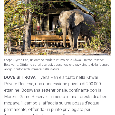
Scopri Hyena Pan, un campo tendato intimo nella Khwai Private Reserve,
Botswana. Offriamo safari esclusivi, osservazione ravvicinata della fauna e
alloggi confortevoli immersi nella natura.
DOVE SI TROVA
: Hyena Pan è situato nella Khwai
Private Reserve, una concessione privata di 200.000
ettari nel Botswana settentrionale, confinante con la
Moremi Game Reserve. Immerso in una foresta di alberi
mopane, il campo si affaccia su una pozza d'acqua
permanente, offrendo un punto privilegiato per