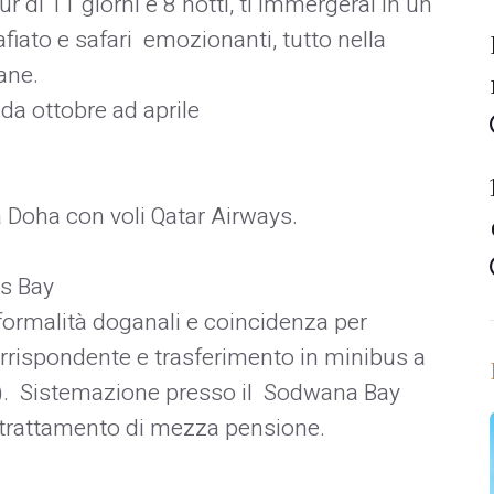
ur di 11 giorni e 8 notti, ti immergerai in un
ato e safari emozionanti, tutto nella
ane.
da ottobre ad aprile
a Doha con voli Qatar Airways.
s Bay
formalità doganali e coincidenza per
corrispondente e trasferimento in minibus a
a). Sistemazione presso il Sodwana Bay
trattamento di mezza pensione.