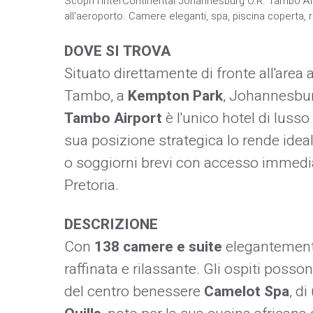
Scopri l'InterContinental Johannesburg O.R. Tambo Air
all'aeroporto. Camere eleganti, spa, piscina coperta, r
DOVE SI TROVA
Situato direttamente di fronte all'area 
Tambo, a
Kempton Park
, Johannesburg
Tambo Airport
è l'unico hotel di lusso 
sua posizione strategica lo rende ideale
o soggiorni brevi con accesso immedia
Pretoria.
DESCRIZIONE
Con
138 camere e suite
elegantemente 
raffinata e rilassante. Gli ospiti poss
del centro benessere
Camelot Spa
, d