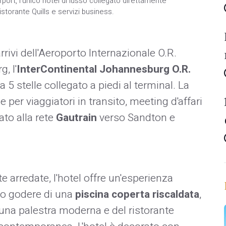
port, l'unico hotel di lusso collegato direttamente
istorante Quills e servizi business.
arrivi dell'Aeroporto Internazionale O.R.
, l'
InterContinental Johannesburg O.R.
a 5 stelle collegato a piedi al terminal. La
 per viaggiatori in transito, meeting d'affari
to alla rete
Gautrain
verso Sandton e
arredate, l'hotel offre un'esperienza
ono godere di una
piscina coperta riscaldata
,
i una palestra moderna e del ristorante