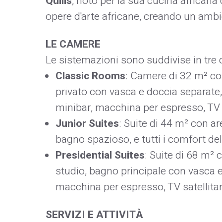
Quills
, noto per la sua cucina african
opere d'arte africane, creando un ambie
LE CAMERE
Le sistemazioni sono suddivise in tre ca
Classic Rooms
: Camere di 32 m² con
privato con vasca e doccia separate, 
minibar, macchina per espresso, TV sat
Junior Suites
: Suite di 44 m² con ar
bagno spazioso, e tutti i comfort de
Presidential Suites
: Suite di 68 m² 
studio, bagno principale con vasca e 
macchina per espresso, TV satellitare
SERVIZI E ATTIVITÀ