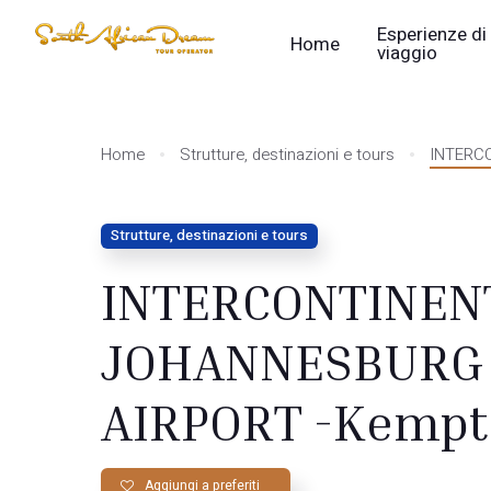
Esperienze di
Home
viaggio
Home
Strutture, destinazioni e tours
INTERC
Strutture, destinazioni e tours
INTERCONTINEN
JOHANNESBURG
AIRPORT -Kempt
Aggiungi a preferiti