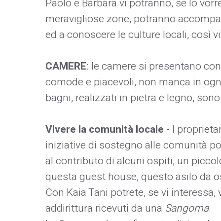
Paolo e Barbara vi potranno, se lo vor
meravigliose zone, potranno accompag
ed a conoscere le culture locali, così vi
CAMERE
: le camere si presentano c
comode e piacevoli, non manca in ogni 
bagni, realizzati in pietra e legno, son
Vivere la comunità locale
- I proprieta
iniziative di sostegno alle comunità p
al contributo di alcuni ospiti, un picco
questa guest house, questo asilo da osp
Con Kaia Tani potrete, se vi interessa,
addirittura ricevuti da una
Sangoma
.