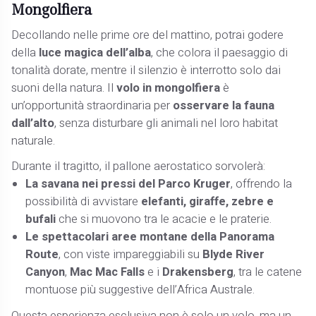
Mongolfiera
Decollando nelle prime ore del mattino, potrai godere
della
luce magica dell’alba
, che colora il paesaggio di
tonalità dorate, mentre il silenzio è interrotto solo dai
suoni della natura. Il
volo in mongolfiera
è
un’opportunità straordinaria per
osservare la fauna
dall’alto
, senza disturbare gli animali nel loro habitat
naturale.
Durante il tragitto, il pallone aerostatico sorvolerà:
La savana nei pressi del Parco Kruger
, offrendo la
possibilità di avvistare
elefanti, giraffe, zebre e
bufali
che si muovono tra le acacie e le praterie.
Le spettacolari aree montane della Panorama
Route
, con viste impareggiabili su
Blyde River
Canyon
,
Mac Mac Falls
e i
Drakensberg
, tra le catene
montuose più suggestive dell’Africa Australe.
Questa esperienza esclusiva non è solo un volo, ma un