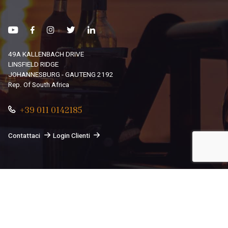
49A KALLENBACH DRIVE
LINSFIELD RIDGE
JOHANNESBURG - GAUTENG 2192
Rep. Of South Africa
+39 011 0142185
Contattaci
Login Clienti
© 2026
South African Dream By Africando Ltd
. Tutti i diritti
sono riservati.
Privacy
-
Cookie
Le tue preferenze relative alla privacy