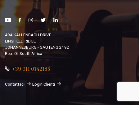
49A KALLENBACH DRIVE
LINSFIELD RIDGE
JOHANNESBURG - GAUTENG 2192
Rep. Of South Africa
+39 011 0142185
Contattaci
Login Clienti
© 2026
South African Dream By Africando Ltd
. Tutti i diritti
sono riservati.
Privacy
-
Cookie
Le tue preferenze relative alla privacy