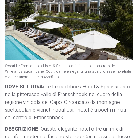
Scopri Le Franschhoek Hotel & Spa, un'oasi di lusso nel cuore delle
Winelands sudafricane. Goditi camere eleganti, una spa di classe mondiale
e viste panoramiche mozzafiato.
DOVE SI TROVA:
Le Franschhoek Hotel & Spa è situato
nella pittoresca valle di Franschhoek, nel cuore della
regione vinicola del Capo. Circondato da montagne
spettacolari e vigneti rigogliosi, l'hotel è a pochi minuti
dal centro di Franschhoek.
DESCRIZIONE:
Questo elegante hotel offre un mix di
comfort moderni e fascino storico. Con una spa di lusso,