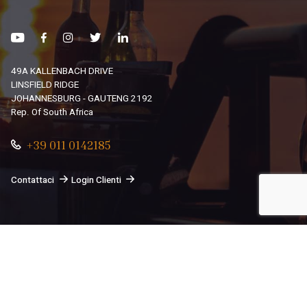
49A KALLENBACH DRIVE
LINSFIELD RIDGE
JOHANNESBURG - GAUTENG 2192
Rep. Of South Africa
+39 011 0142185
Contattaci
Login Clienti
© 2026
South African Dream By Africando Ltd
. Tutti i diritti
sono riservati.
Privacy
-
Cookie
Le tue preferenze relative alla privacy