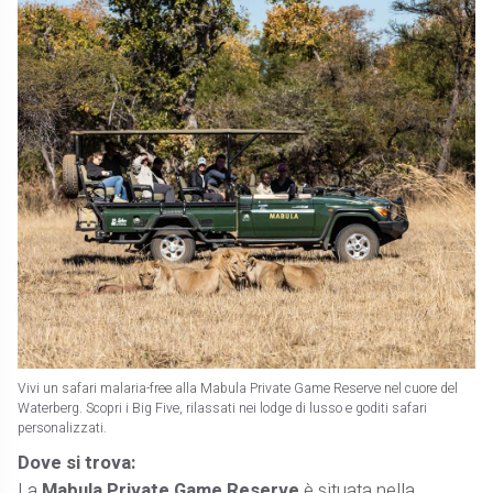
Vivi un safari malaria-free alla Mabula Private Game Reserve nel cuore del
Waterberg. Scopri i Big Five, rilassati nei lodge di lusso e goditi safari
personalizzati.
Dove si trova:
La
Mabula Private Game Reserve
è situata nella