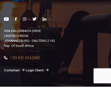
49A KALLENBACH DRIVE
LINSFIELD RIDGE
JOHANNESBURG - GAUTENG 2192
Rep. Of South Africa
+39 011 0142185
Contattaci
Login Clienti
© 2026
South African Dream By Africando Ltd
. Tutti i diritti
sono riservati.
Privacy
-
Cookie