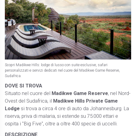
Scopri Madikwe Hills: lodge di lusso con suite esclusive, safari
personalizzati e servizi dedicati nel cuore del Madikwe Game Reserve,
Sudafrica.
DOVE SI TROVA
Situato nel cuore del
Madikwe Game Reserve
, nel Nord-
Ovest del Sudafrica, il
Madikwe Hills Private Game
Lodge
si trova a circa 4 ore di auto da Johannesburg. La
riserva, priva di malaria, si estende su 75.000 ettari e
ospita i "Big Five", oltre a oltre 400 specie di uccelli. ​
DESCRIZIONE