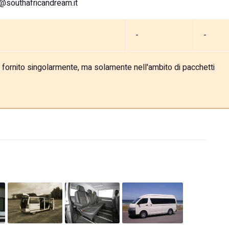
o@southafricandream.it
-
-
e fornito singolarmente, ma solamente nell'ambito di pacchetti