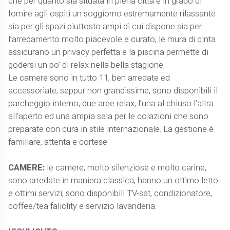
che per quanto sia situata in piena città è in grado di
fornire agli ospiti un soggiorno estremamente rilassante
sia per gli spazi piuttosto ampi di cui dispone sia per
l’arredamento molto piacevole e curato; le mura di cinta
assicurano un privacy perfetta e la piscina permette di
godersi un po’ di relax nella bella stagione.
Le camere sono in tutto 11, ben arredate ed
accessoriate, seppur non grandissime; sono disponibili il
parcheggio interno, due aree relax, l’una al chiuso l’altra
all’aperto ed una ampia sala per le colazioni che sono
preparate con cura in stile internazionale. La gestione è
familiare, attenta e cortese.
CAMERE:
le camere, molto silenziose e molto carine,
sono arredate in maniera classica, hanno un ottimo letto
e ottimi servizi; sono disponibili TV-sat, condizionatore,
coffee/tea faliclity e servizio lavanderia.