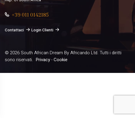
Rep. Of South Africa
+39 011 0142185
Contattaci
Login Clienti
© 2026
South African Dream By Africando Ltd
. Tutti i diritti
sono riservati.
Privacy
-
Cookie
Le tue preferenze relative alla privacy
Informativa sulla raccolta