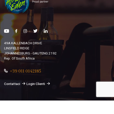
Proud partner
49A KALLENBACH DRIVE
LINSFIELD RIDGE
JOHANNESBURG - GAUTENG 2192
Rep. Of South Africa
+39 011 0142185
Contattaci
Login Clienti
© 2026
South African Dream By Africando Ltd
. Tutti i diritti
sono riservati.
Privacy
-
Cookie