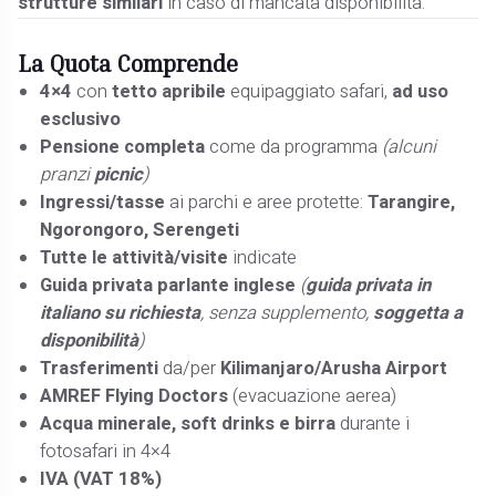
strutture similari
in caso di mancata disponibilità.
La Quota
Comprende
4×4
con
tetto apribile
equipaggiato safari,
ad uso
esclusivo
Pensione completa
come da programma
(alcuni
pranzi
picnic
)
Ingressi/tasse
ai parchi e aree protette:
Tarangire,
Ngorongoro, Serengeti
Tutte le attività/visite
indicate
Guida privata parlante inglese
(
guida privata in
italiano su richiesta
, senza supplemento,
soggetta a
disponibilità
)
Trasferimenti
da/per
Kilimanjaro/Arusha Airport
AMREF Flying Doctors
(evacuazione aerea)
Acqua minerale, soft drinks e birra
durante i
fotosafari in 4×4
IVA (VAT 18%)