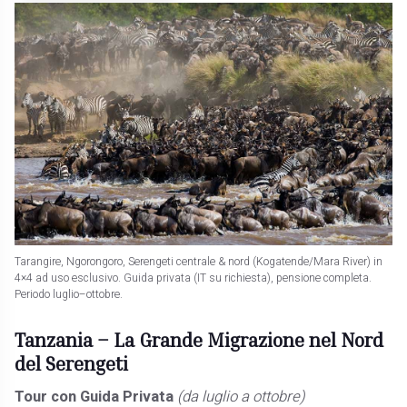
Tarangire, Ngorongoro, Serengeti centrale & nord (Kogatende/Mara River) in
4×4 ad uso esclusivo. Guida privata (IT su richiesta), pensione completa.
Periodo luglio–ottobre.
Tanzania –
La Grande Migrazione nel Nord
del Serengeti
Tour con Guida Privata
(da luglio a ottobre)