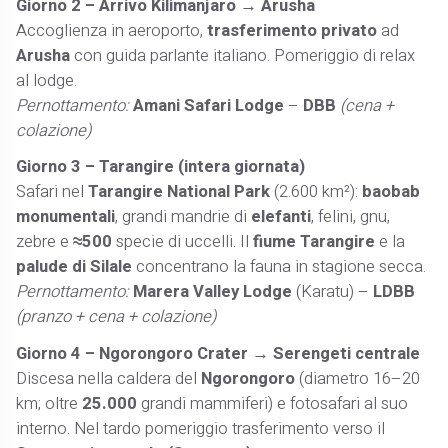
Giorno 2 – Arrivo Kilimanjaro → Arusha
Accoglienza in aeroporto,
trasferimento privato
ad
Arusha
con guida parlante italiano. Pomeriggio di relax
al lodge.
Pernottamento:
Amani Safari Lodge
–
DBB
(cena +
colazione)
Giorno 3 – Tarangire (intera giornata)
Safari nel
Tarangire National Park
(2.600 km²):
baobab
monumentali
, grandi mandrie di
elefanti
, felini, gnu,
zebre e
≈500
specie di uccelli. Il
fiume Tarangire
e la
palude di Silale
concentrano la fauna in stagione secca.
Pernottamento:
Marera Valley Lodge
(Karatu) –
LDBB
(pranzo + cena + colazione)
Giorno 4 – Ngorongoro Crater → Serengeti centrale
Discesa nella caldera del
Ngorongoro
(diametro 16–20
km; oltre
25.000
grandi mammiferi) e fotosafari al suo
interno. Nel tardo pomeriggio trasferimento verso il