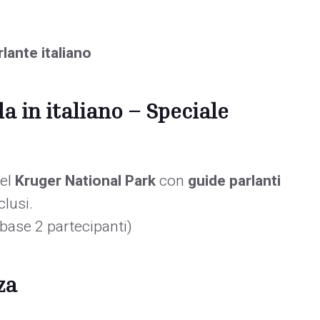
rlante italiano
a in italiano – Speciale
nel
Kruger National Park
con
guide parlanti
clusi.
base 2 partecipanti)
za