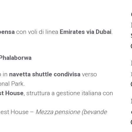
pensa
con voli di linea
Emirates via Dubai
.
 Phalaborwa
o in
navetta shuttle condivisa
verso
onal Park.
st House
, struttura a gestione italiana con
uest House –
Mezza pensione (bevande