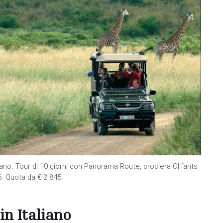
liano. Tour di 10 giorni con Panorama Route, crociera Olifants
. Quota da € 2.845.
in Italiano