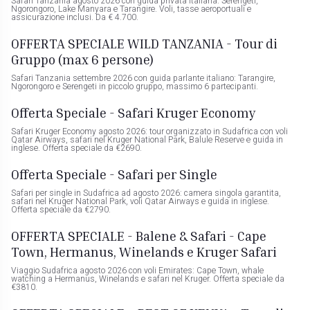
Safari Tanzania agosto 2026 con guida privata italiana. Serengeti,
Ngorongoro, Lake Manyara e Tarangire. Voli, tasse aeroportuali e
assicurazione inclusi. Da € 4.700.
OFFERTA SPECIALE WILD TANZANIA - Tour di
Gruppo (max 6 persone)
Safari Tanzania settembre 2026 con guida parlante italiano: Tarangire,
Ngorongoro e Serengeti in piccolo gruppo, massimo 6 partecipanti.
Offerta Speciale - Safari Kruger Economy
Safari Kruger Economy agosto 2026: tour organizzato in Sudafrica con voli
Qatar Airways, safari nel Kruger National Park, Balule Reserve e guida in
inglese. Offerta speciale da €2690.
Offerta Speciale - Safari per Single
Safari per single in Sudafrica ad agosto 2026: camera singola garantita,
safari nel Kruger National Park, voli Qatar Airways e guida in inglese.
Offerta speciale da €2790.
OFFERTA SPECIALE - Balene & Safari - Cape
Town, Hermanus, Winelands e Kruger Safari
Viaggio Sudafrica agosto 2026 con voli Emirates: Cape Town, whale
watching a Hermanus, Winelands e safari nel Kruger. Offerta speciale da
€3810.