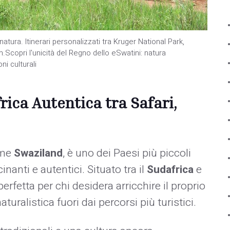
atura. Itinerari personalizzati tra Kruger National Park,
copri l'unicità del Regno dello eSwatini: natura
i culturali
frica Autentica tra Safari,
ome
Swaziland
, è uno dei Paesi più piccoli
nanti e autentici. Situato tra il
Sudafrica
e
erfetta per chi desidera arricchire il proprio
uralistica fuori dai percorsi più turistici.