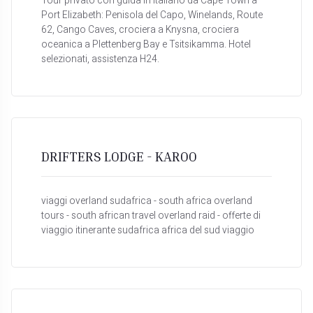
Tour privato con guida in italiano da Cape Town a
Port Elizabeth: Penisola del Capo, Winelands, Route
62, Cango Caves, crociera a Knysna, crociera
oceanica a Plettenberg Bay e Tsitsikamma. Hotel
selezionati, assistenza H24.
DRIFTERS LODGE - KAROO
viaggi overland sudafrica - south africa overland
tours - south african travel overland raid - offerte di
viaggio itinerante sudafrica africa del sud viaggio