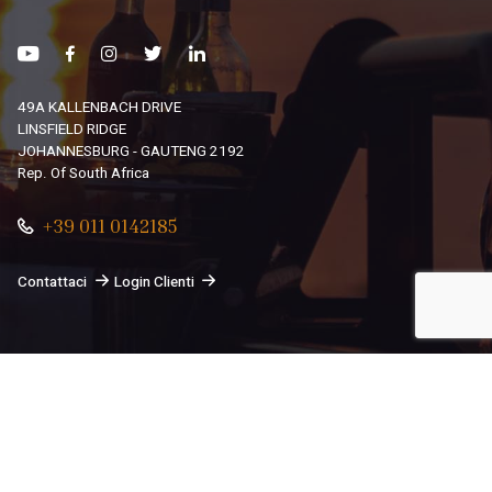
49A KALLENBACH DRIVE
LINSFIELD RIDGE
JOHANNESBURG - GAUTENG 2192
Rep. Of South Africa
+39 011 0142185
Contattaci
Login Clienti
© 2026
South African Dream By Africando Ltd
. Tutti i diritti
sono riservati.
Privacy
-
Cookie
Le tue preferenze relative alla privacy